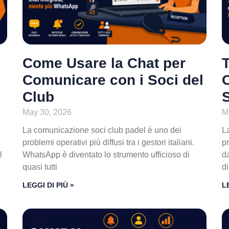
Come Usare la Chat per
T
Comunicare con i Soci del
O
Club
May 30, 2026
M
La comunicazione soci club padel è uno dei
La
problemi operativi più diffusi tra i gestori italiani.
p
l
WhatsApp è diventato lo strumento ufficioso di
d
quasi tutti
di
LEGGI DI PIÙ »
L