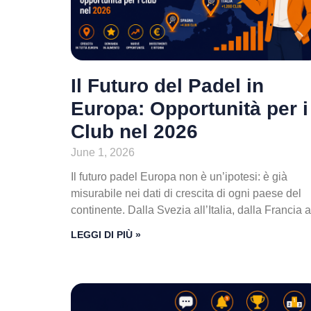
Il Futuro del Padel in
Europa: Opportunità per i
Club nel 2026
June 1, 2026
Il futuro padel Europa non è un’ipotesi: è già
misurabile nei dati di crescita di ogni paese del
continente. Dalla Svezia all’Italia, dalla Francia a
LEGGI DI PIÙ »