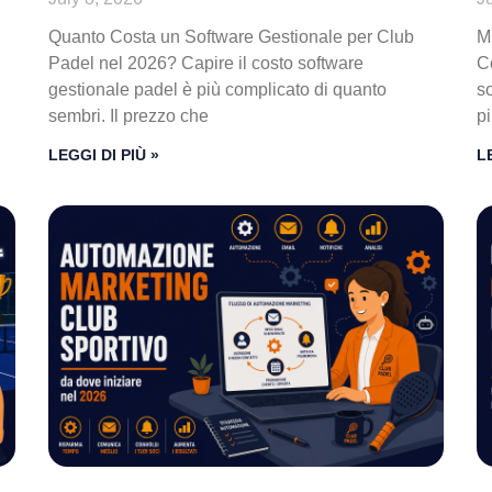
Quanto Costa un Software Gestionale per Club
M
Padel nel 2026? Capire il costo software
Co
gestionale padel è più complicato di quanto
s
sembri. Il prezzo che
p
LEGGI DI PIÙ »
L