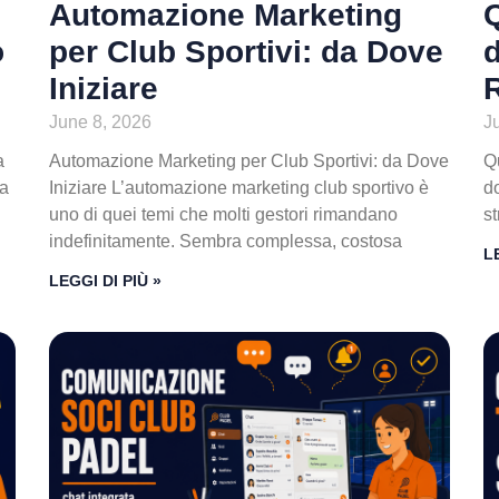
Automazione Marketing
o
per Club Sportivi: da Dove
d
Iniziare
June 8, 2026
J
a
Automazione Marketing per Club Sportivi: da Dove
Q
sa
Iniziare L’automazione marketing club sportivo è
do
uno di quei temi che molti gestori rimandano
st
indefinitamente. Sembra complessa, costosa
L
LEGGI DI PIÙ »