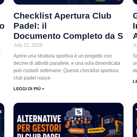
Checklist Apertura Club
Costano Davvero
Padel: il
I
Documento Completo da Scar
July 22, 2026
J
i
Aprire una struttura sportiva è un progetto con
S
decine di attività parallele, e una sola dimenticata
u
può costarti settimane. Questa checklist apertura
de
club padel nasce
L
LEGGI DI PIÙ »