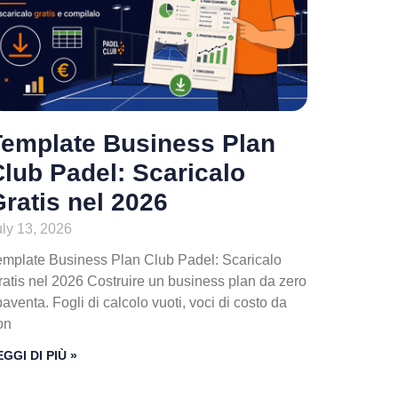
are
Template Business Plan
lub Padel: Scaricalo
ratis nel 2026
 i software sembrano perfetti. Il venditore mostra le funzioni mi
uly 13, 2026
emplate Business Plan Club Padel: Scaricalo
tuo club non funziona in condizioni ideali.
ratis nel 2026 Costruire un business plan da zero
ui un fornitore risponde è già di per sé un’informazione: chi risp
aventa. Fogli di calcolo vuoti, voci di costo da
sposte per confrontare i fornitori.
on
EGGI DI PIÙ »
e una commissione del 5% sembrano simili in astratto, ma su 12.