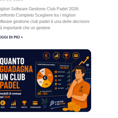
igliori Software Gestione Club Padel 2026:
nfronto Completo Scegliere tra i migliori
oftware gestione club padel è una delle decisioni
iù importanti che un gestore
EGGI DI PIÙ »