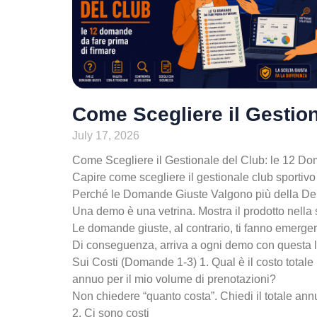
Come Scegliere il Gestio
July 17, 2026
Come Scegliere il Gestionale del Club: le 12 D
Capire come scegliere il gestionale club sportivo 
Perché le Domande Giuste Valgono più della D
Una demo è una vetrina. Mostra il prodotto nella su
Le domande giuste, al contrario, ti fanno emergere
Di conseguenza, arriva a ogni demo con questa lis
Sui Costi (Domande 1-3) 1. Qual è il costo totale
annuo per il mio volume di prenotazioni?
Non chiedere “quanto costa”. Chiedi il totale an
2. Ci sono costi