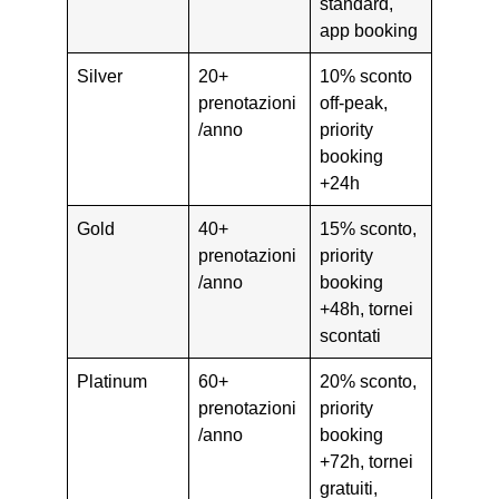
standard,
app booking
Silver
20+
10% sconto
prenotazioni
off-peak,
/anno
priority
booking
+24h
Gold
40+
15% sconto,
prenotazioni
priority
/anno
booking
+48h, tornei
scontati
Platinum
60+
20% sconto,
prenotazioni
priority
/anno
booking
+72h, tornei
gratuiti,