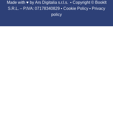
Made with ♥️
by Ars Digitalia s.r.l.s.
• Copyright
© BookIt
S.R.L. – P.IVA: 07178340829
•
Cookie Policy • Privacy
policy