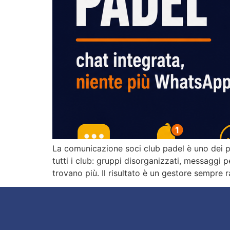
La comunicazione soci club padel è uno dei pro
tutti i club: gruppi disorganizzati, messaggi p
trovano più. Il risultato è un gestore sempre 