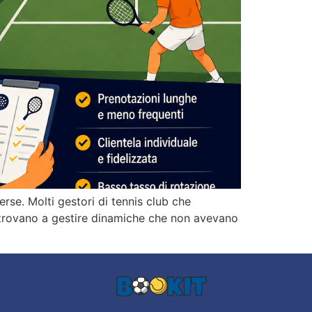
rse. Molti gestori di tennis club che
 trovano a gestire dinamiche che non avevano