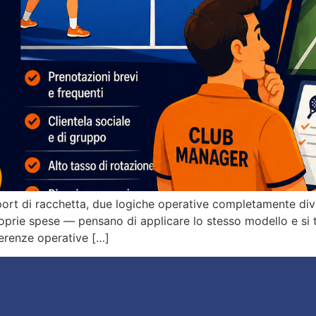
port di racchetta, due logiche operative completamente dive
prie spese — pensano di applicare lo stesso modello e si
ferenze operative […]